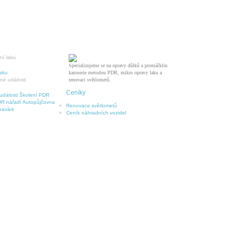
Specializujeme se na opravy důlků a promáčklin
laku
karoserie metodou PDR, mikro opravy laku a
renovaci světlometů.
Ceníky
události
Školení PDR
R nářadí
Autopůjčovna
Renovace světlometů
avárii
Ceník náhradních vozidel