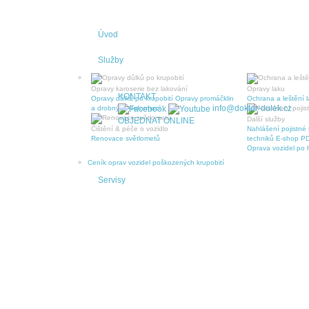
Úvod
Služby
Opravy karoserie bez lakování
Opravy laku
KONTAKT
Opravy důlků po krupobití
Opravy promáčklin
Ochrana a leštění 
info@doktor-dulek.cz
a drobných deformací
Další služby
OBJEDNAT ONLINE
Čištění & péče o vozidlo
Nahlášení pojistné 
Renovace světlometů
techniků
E-shop PD
Oprava vozidel po h
Ceník oprav vozidel poškozených krupobití
Servisy