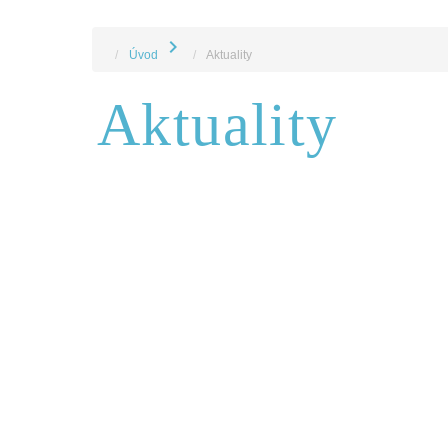
chevron_right
Úvod
Aktuality
Aktuality