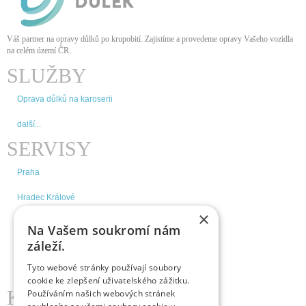
Váš partner na opravy důlků po krupobití. Zajistíme a provedeme opravy Vašeho vozidla
na celém území ČR
.
SLUŽBY
Oprava důlků na karoserii
další...
SERVISY
Praha
Hradec Králové
×
Brno
Na Vašem soukromí nám
záleží.
České Budějovice
Tyto webové stránky používají soubory
další...
cookie ke zlepšení uživatelského zážitku.
KDE NÁS NAJDETE
Používáním našich webových stránek