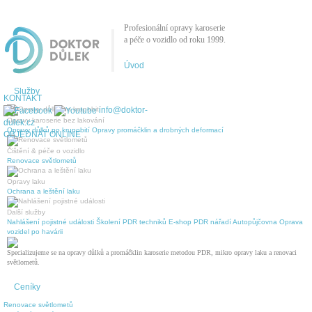
Profesionální opravy karoserie
a péče o vozidlo od roku 1999.
Úvod
Služby
KONTAKT
info@doktor-
Opravy karoserie bez lakování
dulek.cz
Opravy důlků po krupobití
Opravy promáčklin a drobných deformací
OBJEDNAT ONLINE
Čištění & péče o vozidlo
Renovace světlometů
Opravy laku
Ochrana a leštění laku
Další služby
Nahlášení pojistné události
Školení PDR techniků
E-shop PDR nářadí
Autopůjčovna
Oprava
vozidel po havárii
Specializujeme se na opravy důlků a promáčklin karoserie metodou PDR, mikro opravy laku a renovaci
světlometů.
Ceníky
Renovace světlometů