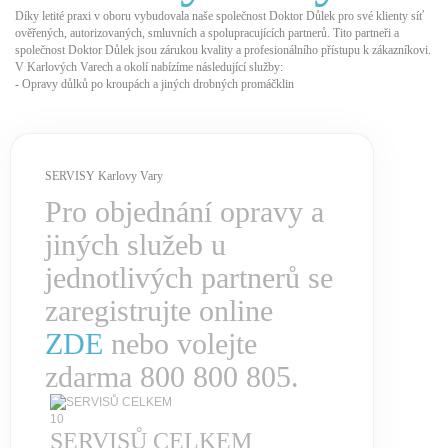
Díky letité praxi v oboru vybudovala naše společnost Doktor Důlek pro své klienty síť
ověřených, autorizovaných, smluvních a spolupracujících partnerů. Tito partneři a
společnost Doktor Důlek jsou zárukou kvality a profesionálního přístupu k zákazníkovi.
V Karlových Varech a okolí nabízíme následující služby:
- Opravy důlků po kroupách a jiných drobných promáčklin
SERVISY Karlovy Vary
Pro objednání opravy a
jiných služeb u
jednotlivých partnerů se
zaregistrujte online
ZDE
nebo volejte
zdarma 800 800 805.
10
SERVISŮ CELKEM