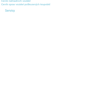
Ceník náhradních vozidel
Ceník oprav vozidel poškozených krupobití
Servisy