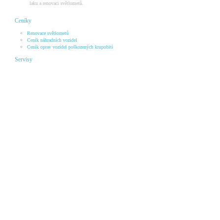
laku a renovaci světlometů.
Ceníky
Renovace světlometů
Ceník náhradních vozidel
Ceník oprav vozidel poškozených krupobití
Servisy