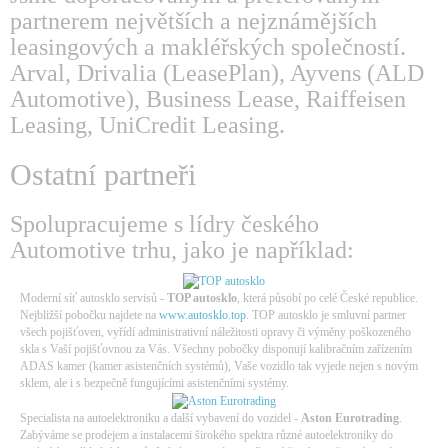
partnerem největších a nejznámějších
leasingových a makléřských společností.
Arval, Drivalia (LeasePlan), Ayvens (ALD
Automotive), Business Lease, Raiffeisen
Leasing, UniCredit Leasing.
Ostatní partneři
Spolupracujeme s lídry českého
Automotive trhu, jako je například:
Moderní síť autosklo servisů -
TOP autosklo
, která působí po celé České republice.
Nejbližší pobočku najdete na
www.autosklo.top
. TOP autosklo je smluvní partner
všech pojišťoven, vyřídí administrativní náležitosti opravy či výměny poškozeného
skla s Vaší pojišťovnou za Vás. Všechny pobočky disponují kalibračním zařízením
ADAS kamer (kamer asistenčních systémů), Vaše vozidlo tak vyjede nejen s novým
sklem, ale i s bezpečně fungujícími asistenčními systémy.
Specialista na autoelektroniku a další vybavení do vozidel -
Aston Eurotrading
.
Zabýváme se prodejem a instalacemi širokého spektra různé autoelektroniky do