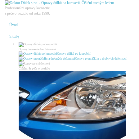
Profesionální opravy karoserie
a péče o vozidlo od roku 1999.
Úvod
Služby
Opravy karoserie bez lakování
Opravy důlků po krupobití
Opravy promáčklin a drobných deformací
Čištění & péče o vozidlo