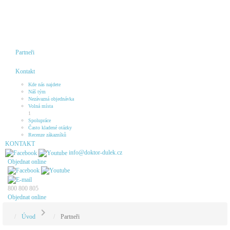
Partneři
Kontakt
Kde nás najdete
Náš tým
Nezávazná objednávka
Volná místa
1
Spolupráce
Často kladené otázky
Recenze zákazníků
KONTAKT
info@doktor-dulek.cz
Objednat online
800 800 805
Objednat online
chevron_right
Úvod
Partneři