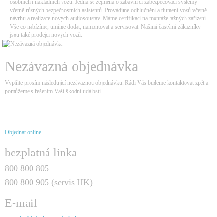
osobních i nákladních vozů. Jedná se zejména o zábavní či zabezpečovací systémy
včetně různých bezpečnostních asistentů. Provádíme odhlučnění a tlumení vozů včetně
návrhu a realizace nových audiosoustav. Máme certifikaci na montáže tažných zařízení.
Vše co nabízíme, umíme dodat, namontovat a servisovat. Našimi častými zákazníky
jsou také prodejci nových vozů.
Nezávazná objednávka
Vyplňte prosím následující nezávaznou objednávku. Rádi Vás budeme kontaktovat zpět a
pomůžeme s řešením Vaší škodní události.
Objednat online
bezplatná linka
800 800 805
800 800 905 (servis HK)
E-mail