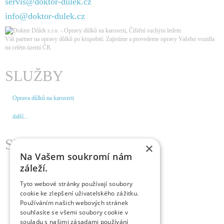
servis@doktor-dulek.cz
info@doktor-dulek.cz
Váš partner na opravy důlků po krupobití. Zajistíme a provedeme opravy Vašeho vozidla
na celém území ČR
.
SLUŽBY
Oprava důlků na karoserii
další...
SERVISY
×
Na Vašem soukromí nám
záleží.
Praha
Tyto webové stránky používají soubory
Hradec Králové
cookie ke zlepšení uživatelského zážitku.
Používáním našich webových stránek
Brno
souhlasíte se všemi soubory cookie v
souladu s našimi zásadami používání
České Budějovice