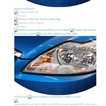
Renovace světlometů
Opravy laku
Ochrana a leštění laku
Další služby
Nahlášení pojistné události
Školení PDR techniků
E-shop PDR nářadí
Autopůjčovna
Oprava vozidel po havárii
Specializujeme se na opravy důlků a promáčklin karoserie metodou PDR, mikro opravy