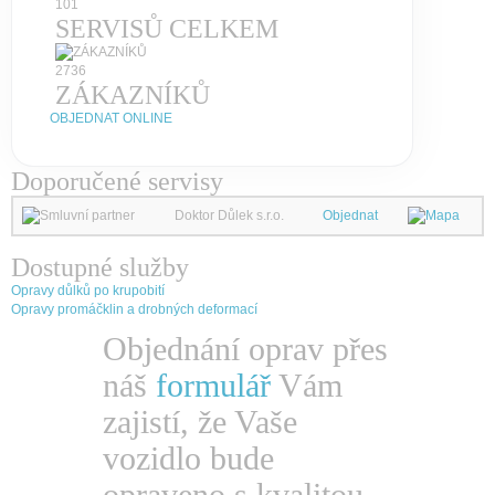
101
SERVISŮ CELKEM
2736
ZÁKAZNÍKŮ
OBJEDNAT ONLINE
Doporučené servisy
Doktor Důlek s.r.o.
Objednat
Dostupné služby
Opravy důlků po krupobití
Opravy promáčklin a drobných deformací
Objednání oprav přes
náš
formulář
Vám
zajistí, že Vaše
vozidlo bude
opraveno s kvalitou