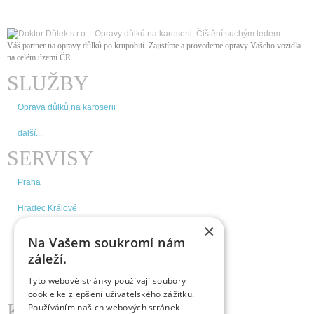
Váš partner na opravy důlků po krupobití. Zajistíme a provedeme opravy Vašeho vozidla
na celém území ČR
.
SLUŽBY
Oprava důlků na karoserii
další...
SERVISY
Praha
Hradec Králové
×
Brno
Na Vašem soukromí nám
záleží.
České Budějovice
Tyto webové stránky používají soubory
další...
cookie ke zlepšení uživatelského zážitku.
KDE NÁS NAJDETE
Používáním našich webových stránek