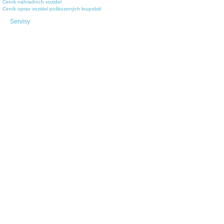
Ceník náhradních vozidel
Ceník oprav vozidel poškozených krupobití
Servisy