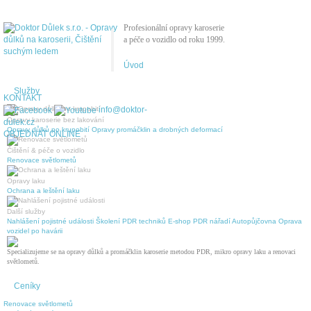
Profesionální opravy karoserie
a péče o vozidlo od roku 1999.
Úvod
Služby
KONTAKT
info@doktor-
Opravy karoserie bez lakování
dulek.cz
Opravy důlků po krupobití
Opravy promáčklin a drobných deformací
OBJEDNAT ONLINE
Čištění & péče o vozidlo
Renovace světlometů
Opravy laku
Ochrana a leštění laku
Další služby
Nahlášení pojistné události
Školení PDR techniků
E-shop PDR nářadí
Autopůjčovna
Oprava
vozidel po havárii
Specializujeme se na opravy důlků a promáčklin karoserie metodou PDR, mikro opravy laku a renovaci
světlometů.
Ceníky
Renovace světlometů