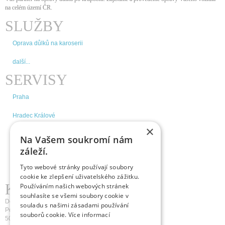
na celém území ČR
.
SLUŽBY
Oprava důlků na karoserii
další...
SERVISY
Praha
Hradec Králové
×
Brno
Na Vašem soukromí nám
záleží.
České Budějovice
Tyto webové stránky používají soubory
další...
cookie ke zlepšení uživatelského zážitku.
KDE NÁS NAJDETE
Používáním našich webových stránek
souhlasíte se všemi soubory cookie v
Doktor Důlek s.r.o.
souladu s našimi zásadami používání
Pospíšilova 1236/18a
souborů cookie.
Více informací
500 03 Hradec Králové