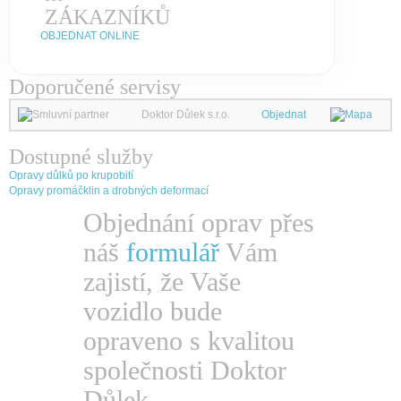
ZÁKAZNÍKŮ
OBJEDNAT ONLINE
Doporučené servisy
Doktor Důlek s.r.o.
Objednat
Dostupné služby
Opravy důlků po krupobití
Opravy promáčklin a drobných deformací
Objednání oprav přes
náš
formulář
Vám
zajistí, že Vaše
vozidlo bude
opraveno s kvalitou
společnosti Doktor
Důlek.