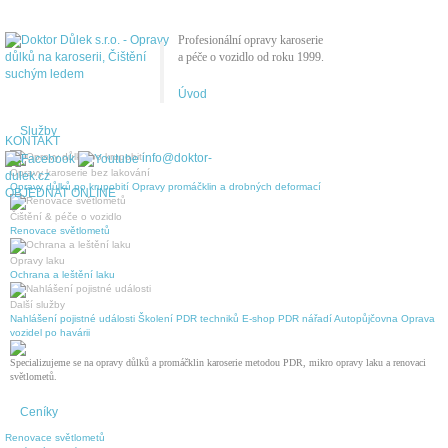
Profesionální opravy karoserie
a péče o vozidlo od roku 1999.
Úvod
Služby
KONTAKT
info@doktor-
Opravy karoserie bez lakování
dulek.cz
Opravy důlků po krupobití
Opravy promáčklin a drobných deformací
OBJEDNAT ONLINE
Čištění & péče o vozidlo
Renovace světlometů
Opravy laku
Ochrana a leštění laku
Další služby
Nahlášení pojistné události
Školení PDR techniků
E-shop PDR nářadí
Autopůjčovna
Oprava
vozidel po havárii
Specializujeme se na opravy důlků a promáčklin karoserie metodou PDR, mikro opravy laku a renovaci
světlometů.
Ceníky
Renovace světlometů