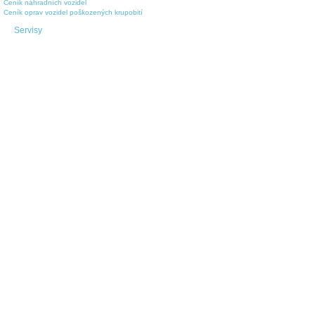
Ceník náhradních vozidel
Ceník oprav vozidel poškozených krupobití
Servisy