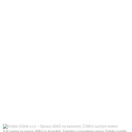
Váš partner na opravy důlků po krupobití. Zajistíme a provedeme opravy Vašeho vozidla