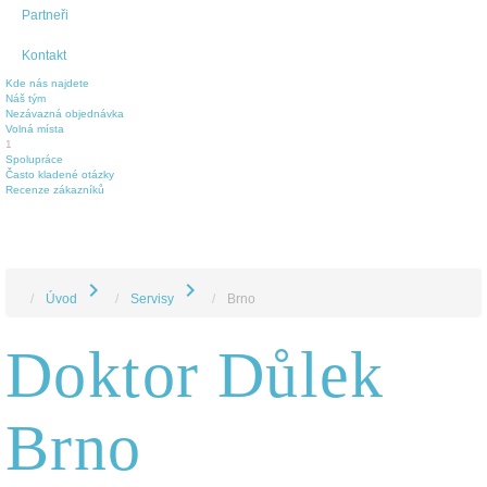
Partneři
Kontakt
Kde nás najdete
Náš tým
Nezávazná objednávka
Volná místa
1
Spolupráce
Často kladené otázky
Recenze zákazníků
chevron_right
chevron_right
Úvod
Servisy
Brno
Doktor Důlek
Brno