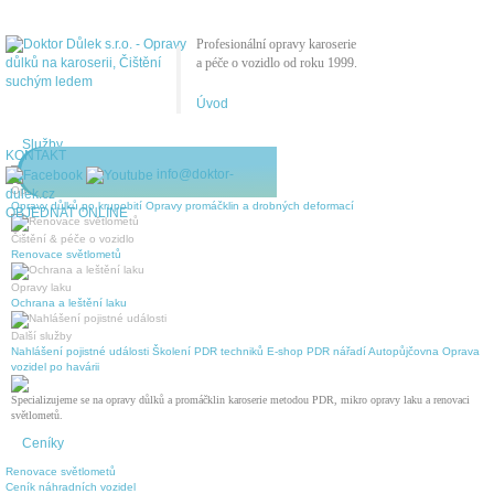
Profesionální opravy karoserie
a péče o vozidlo od roku 1999.
Úvod
Služby
KONTAKT
info@doktor-
Opravy karoserie bez lakování
dulek.cz
Opravy důlků po krupobití
Opravy promáčklin a drobných deformací
OBJEDNAT ONLINE
Čištění & péče o vozidlo
Renovace světlometů
Opravy laku
Ochrana a leštění laku
Další služby
Nahlášení pojistné události
Školení PDR techniků
E-shop PDR nářadí
Autopůjčovna
Oprava
vozidel po havárii
Specializujeme se na opravy důlků a promáčklin karoserie metodou PDR, mikro opravy laku a renovaci
světlometů.
Ceníky
Renovace světlometů
Ceník náhradních vozidel