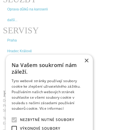
Oprava důlků na karoserii
další...
SERVISY
Praha
Hradec Králové
×
Brno
Na Vašem soukromí nám
záleží.
České Budějovice
Tyto webové stránky používají soubory
další...
cookie ke zlepšení uživatelského zážitku.
KDE NÁS NAJDETE
Používáním našich webových stránek
souhlasíte se všemi soubory cookie v
Doktor Důlek s.r.o.
souladu s našimi zásadami používání
Pospíšilova 1236/18a
souborů cookie.
Více informací
500 03 Hradec Králové
Tel.: 800 800 805
NEZBYTNĚ NUTNÉ SOUBORY
E-mail:
servis@doktor-dulek.cz
VÝKONOVÉ SOUBORY