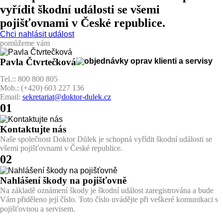
vyřídit škodní události se
všemi
pojišťovnami
v České republice.
Chci nahlásit událost
pomůžeme vám
Pavla Čtvrtečková
objednávky oprav klienti a servisy
Tel.:: 800 800 805
Mob.: (+420) 603 227 136
Email:
sekretariat@doktor-dulek.cz
01
Kontaktujte nás
Naše společnost Doktor Důlek je schopná vyřídit škodní události se
všemi pojišťovnami v České republice.
02
Nahlášení škody na pojišťovně
Na základě oznámení škody je škodní událost zaregistrována a bude
Vám přiděleno její číslo. Toto číslo uvádějte při veškeré komunikaci s
é kojak s pojišťovnou, tak se smluvním 
pojišťovnou a servisem.
servisem. 