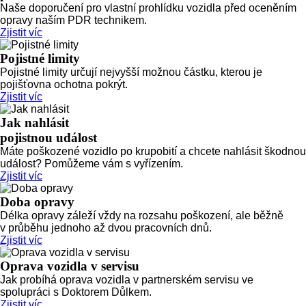
Naše doporučení pro vlastní prohlídku vozidla před oceněním
opravy naším PDR technikem.
Zjistit víc
Pojistné limity
Pojistné limity určují nejvyšší možnou částku, kterou je
pojišťovna ochotna pokrýt.
Zjistit víc
Jak nahlásit
pojistnou událost
Máte poškozené vozidlo po krupobití a chcete nahlásit škodnou
událost? Pomůžeme vám s vyřízením.
Zjistit víc
Doba opravy
Délka opravy záleží vždy na rozsahu poškození, ale běžně
v průběhu jednoho až dvou pracovních dnů.
Zjistit víc
Oprava vozidla v servisu
Jak probíhá oprava vozidla v partnerském servisu ve
spolupráci s Doktorem Důlkem.
Zjistit víc