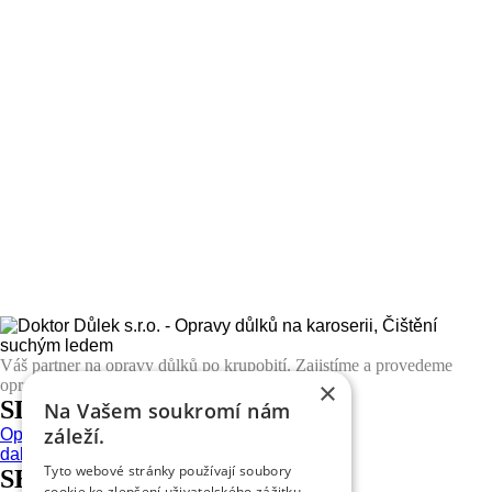
Váš partner na opravy důlků po krupobití. Zajistíme a provedeme
×
opravy Vašeho vozidla
na celém území ČR
.
SLUŽBY
Na Vašem soukromí nám
záleží.
Oprava důlků na karoserii
další...
Tyto webové stránky používají soubory
SERVISY
cookie ke zlepšení uživatelského zážitku.