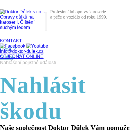
Profesionální opravy karoserie
a péče o vozidlo od roku 1999.
KONTAKT
chevron_right
Úvod
info@doktor-dulek.cz
chevron_right
OBJEDNAT ONLINE
Služby
Nahlášení pojistné události
Nahlásit
škodu
Naše společnost Doktor Důlek Vám pomůže