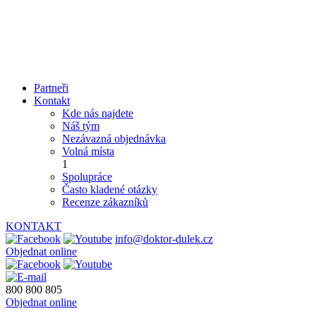
Partneři
Kontakt
Kde nás najdete
Náš tým
Nezávazná objednávka
Volná místa
1
Spolupráce
Často kladené otázky
Recenze zákazníků
KONTAKT
info@doktor-dulek.cz
Objednat online
800 800 805
Objednat online