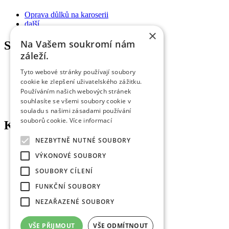
Oprava důlků na karoserii
další...
×
Na Vašem soukromí nám
SERVISY
záleží.
Praha
Tyto webové stránky používají soubory
Hradec Králové
cookie ke zlepšení uživatelského zážitku.
Brno
Používáním našich webových stránek
České Budějovice
souhlasíte se všemi soubory cookie v
další...
souladu s našimi zásadami používání
souborů cookie.
Více informací
KDE NÁS NAJDETE
NEZBYTNĚ NUTNÉ SOUBORY
Doktor Důlek s.r.o.
VÝKONOVÉ SOUBORY
Pospíšilova 1236/18a
500 03 Hradec Králové
SOUBORY CÍLENÍ
Tel.: 800 800 805
FUNKČNÍ SOUBORY
E-mail:
servis@doktor-dulek.cz
NEZAŘAZENÉ SOUBORY
Tel.: 800 800 905 (servis HK)
E-mail:
info@doktor-dulek.cz
VŠE PŘIJMOUT
VŠE ODMÍTNOUT