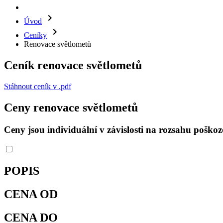
chevron_right
Úvod
chevron_right
Ceníky
Renovace světlometů
Ceník renovace světlometů
Stáhnout ceník v .pdf
Ceny renovace světlometů
Ceny jsou individuální v závislosti na
rozsahu poškoze
POPIS
CENA OD
CENA DO