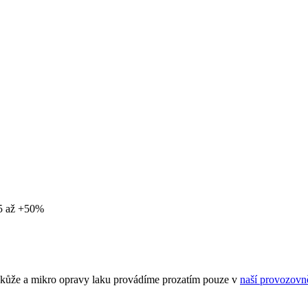
25 až +50%
ce kůže a mikro opravy laku provádíme prozatím pouze v
naší provozovn