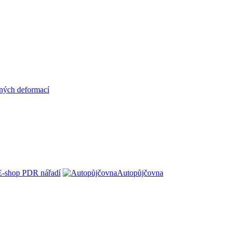
ných deformací
E-shop PDR nářadí
Autopůjčovna