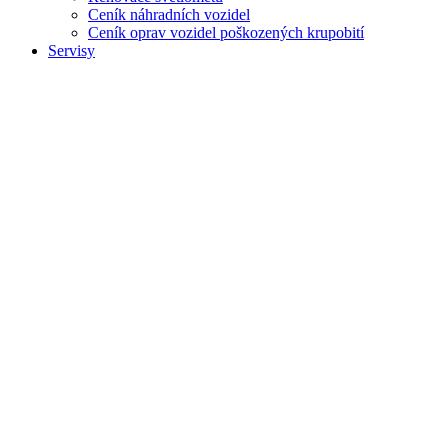
Ceník náhradních vozidel
Ceník oprav vozidel poškozených krupobití
Servisy