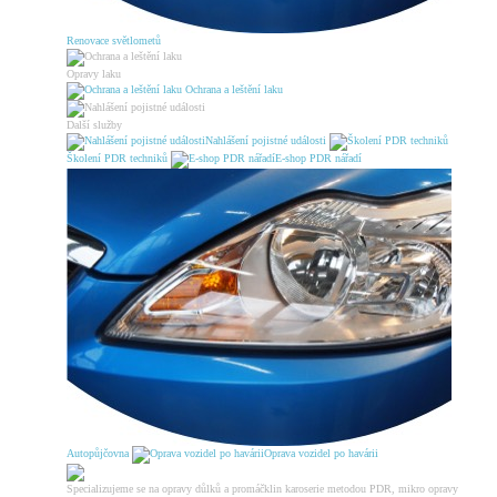
Renovace světlometů
Opravy laku
Ochrana a leštění laku
Další služby
Nahlášení pojistné události
Školení PDR techniků
E-shop PDR nářadí
Autopůjčovna
Oprava vozidel po havárii
Specializujeme se na opravy důlků a promáčklin karoserie metodou PDR, mikro opravy