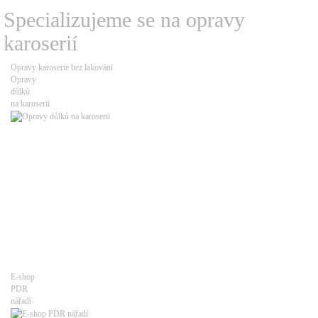
Specializujeme se na
opravy
karoserií
Opravy karoserie bez lakování
Opravy
důlků
na karoserii
E-shop
PDR
nářadí