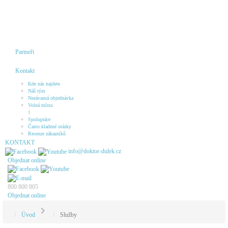
Partneři
Kontakt
Kde nás najdete
Náš tým
Nezávazná objednávka
Volná místa
1
Spolupráce
Často kladené otázky
Recenze zákazníků
KONTAKT
info@doktor-dulek.cz
Objednat online
800 800 805
Objednat online
chevron_right
Úvod
Služby