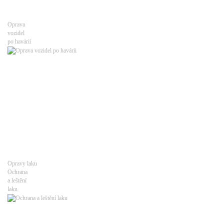
Oprava
vozidel
po havárii
Opravy laku
Ochrana
a leštění
laku