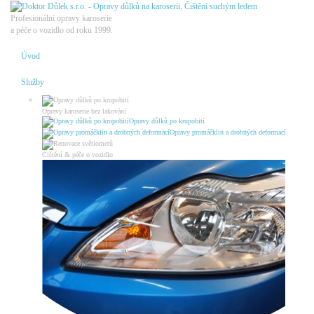
Profesionální opravy karoserie
a péče o vozidlo od roku 1999.
Úvod
Služby
Opravy karoserie bez lakování
Opravy důlků po krupobití
Opravy promáčklin a drobných deformací
Čištění & péče o vozidlo