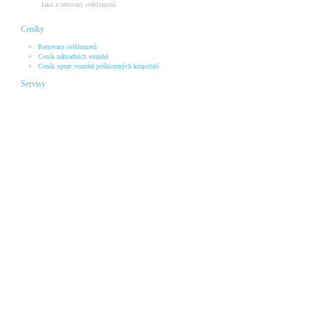
laku a renovaci světlometů.
Ceníky
Renovace světlometů
Ceník náhradních vozidel
Ceník oprav vozidel poškozených krupobití
Servisy