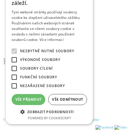
záleží.
Praha
Tyto webové stránky používají soubory
Hradec Králové
cookie ke zlepšení uživatelského zážitku.
Používáním našich webových stránek
Brno
souhlasíte se všemi soubory cookie v
souladu s našimi zásadami používání
České Budějovice
souborů cookie.
Více informací
další...
NEZBYTNĚ NUTNÉ SOUBORY
KDE NÁS NAJDETE
VÝKONOVÉ SOUBORY
SOUBORY CÍLENÍ
Doktor Důlek s.r.o.
Pospíšilova 1236/18a
FUNKČNÍ SOUBORY
500 03 Hradec Králové
NEZAŘAZENÉ SOUBORY
Tel.: 800 800 805
E-mail:
servis@doktor-dulek.cz
VŠE PŘIJMOUT
VŠE ODMÍTNOUT
Tel.: 800 800 905 (servis HK)
E-mail:
info@doktor-dulek.cz
ZOBRAZIT PODROBNOSTI
POWERED BY COOKIESCRIPT
© 2026
Doktor Důlek
. Všechna práva vyhrazena.
GDPR
|
Spolupráce