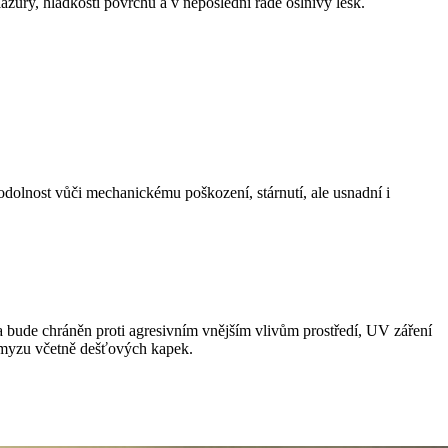
ury, hladkosti povrchu a v neposlední řadě oslnivý lesk.
dolnost vůči mechanickému poškození, stárnutí, ale usnadní i
 bude chráněn proti agresivním vnějším vlivům prostředí, UV záření
 hmyzu včetně dešťových kapek.