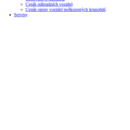
Ceník náhradních vozidel
Ceník oprav vozidel poškozených krupobití
Servisy