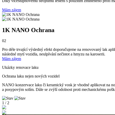
Díky vícestupňovému strojnímu leštění s použitím zmíněného profi ma
Mám zájem
1K NANO Ochrana
02
Pro déle trvající výsledný efekt doporučujeme na renovovaný lak apl
následné mytí vozidla, neulpívání nečistot a hmyzu na karoserii.
Mám zájem
Ukázky renovace laku
Ochrana laku
nejen nových vozidel
NANO konzervace laku či keramický vosk je vhodné aplikovat na nová
a posypovým solím. Dále se zvýší odolnost proti mechanickému poškoz
1
/ 2