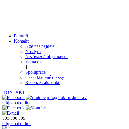
Partneři
Kontakt
Kde nás najdete
Náš tým
Nezávazná objednávka
Volná místa
1
Spolupráce
Často kladené otázky
Recenze zákazníků
KONTAKT
info@doktor-dulek.cz
Objednat online
800 800 805
Objednat online