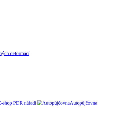
ných deformací
E-shop PDR nářadí
Autopůjčovna