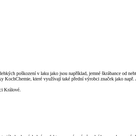
hkých poškození v laku jako jsou například, jemné škrábance od nehtu, 
ačky KochChemie, které využívají také přední výrobci značek jak
ci Králové.