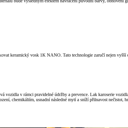
teriálu bude výsledným efektem navrácení původní barvy, obnovení glaz
ikovat keramický vosk 1K NANO. Tato technologie zaručí nejen vyšší o
 vozidla v rámci pravidelné údržby a prevence. Lak karoserie vozidla
ení, chemikáliím, usnadní následné mytí a sníží přilnavost nečistot,