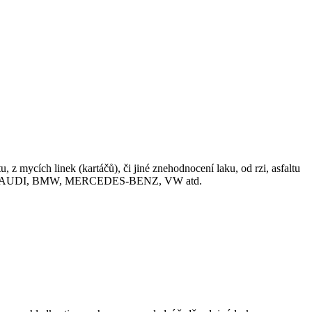
z mycích linek (kartáčů), či jiné znehodnocení laku, od rzi, asfaltu
o např. AUDI, BMW, MERCEDES-BENZ, VW atd.