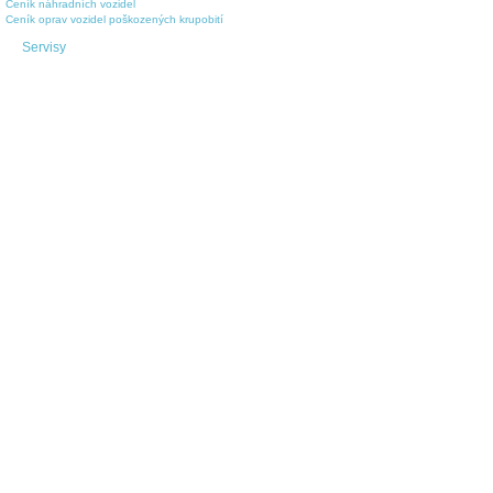
Ceník náhradních vozidel
Ceník oprav vozidel poškozených krupobití
Servisy