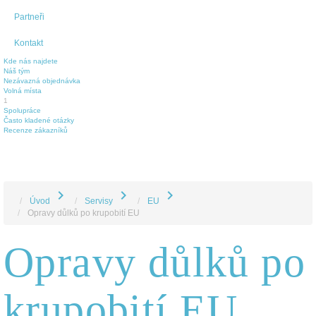
Partneři
Kontakt
Kde nás najdete
Náš tým
Nezávazná objednávka
Volná místa
1
Spolupráce
Často kladené otázky
Recenze zákazníků
chevron_right
chevron_right
chevron_right
Úvod
Servisy
EU
Opravy důlků po krupobití EU
Opravy důlků po
krupobití EU