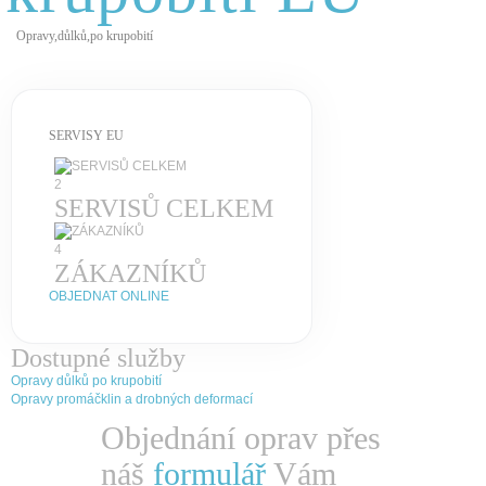
Opravy,důlků,po krupobití
SERVISY EU
2
SERVISŮ CELKEM
4
ZÁKAZNÍKŮ
OBJEDNAT ONLINE
Dostupné služby
Opravy důlků po krupobití
Opravy promáčklin a drobných deformací
Objednání oprav přes
náš
formulář
Vám