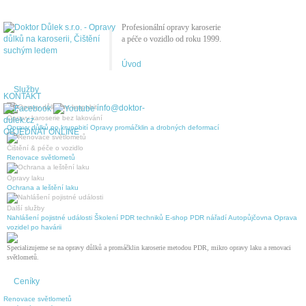
Profesionální opravy karoserie
a péče o vozidlo od roku 1999.
Úvod
Služby
KONTAKT
info@doktor-
Opravy karoserie bez lakování
dulek.cz
Opravy důlků po krupobití
Opravy promáčklin a drobných deformací
OBJEDNAT ONLINE
Čištění & péče o vozidlo
Renovace světlometů
Opravy laku
Ochrana a leštění laku
Další služby
Nahlášení pojistné události
Školení PDR techniků
E-shop PDR nářadí
Autopůjčovna
Oprava
vozidel po havárii
Specializujeme se na opravy důlků a promáčklin karoserie metodou PDR, mikro opravy laku a renovaci
světlometů.
Ceníky
Renovace světlometů