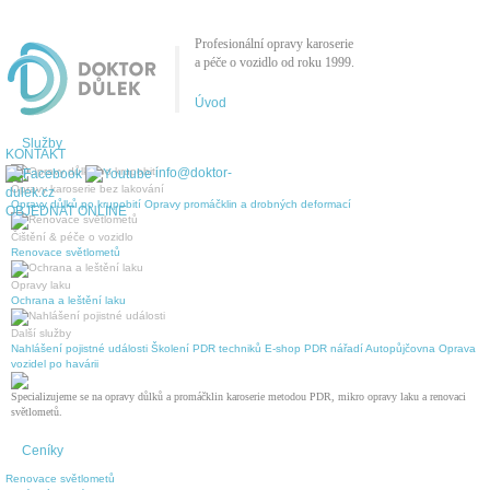
Profesionální opravy karoserie
a péče o vozidlo od roku 1999.
Úvod
Služby
KONTAKT
info@doktor-
Opravy karoserie bez lakování
dulek.cz
Opravy důlků po krupobití
Opravy promáčklin a drobných deformací
OBJEDNAT ONLINE
Čištění & péče o vozidlo
Renovace světlometů
Opravy laku
Ochrana a leštění laku
Další služby
Nahlášení pojistné události
Školení PDR techniků
E-shop PDR nářadí
Autopůjčovna
Oprava
vozidel po havárii
Specializujeme se na opravy důlků a promáčklin karoserie metodou PDR, mikro opravy laku a renovaci
světlometů.
Ceníky
Renovace světlometů