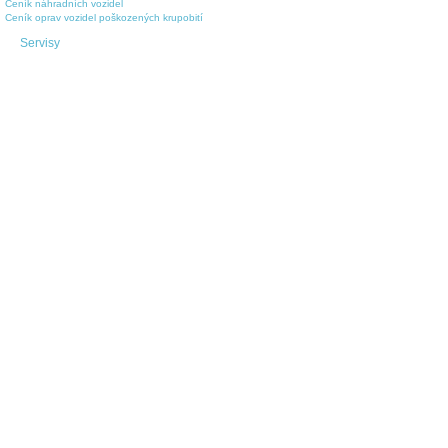
Ceník náhradních vozidel
Ceník oprav vozidel poškozených krupobití
Servisy