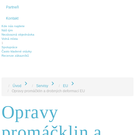
Partneři
Kontakt
Kde nás najdete
Náš tým
Nezávazná objednávka
Volná místa
1
Spolupráce
Často kladené otázky
Recenze zákazníků
chevron_right
chevron_right
chevron_right
Úvod
Servisy
EU
Opravy promáčklin a drobných deformací EU
Opravy
promáčklin a