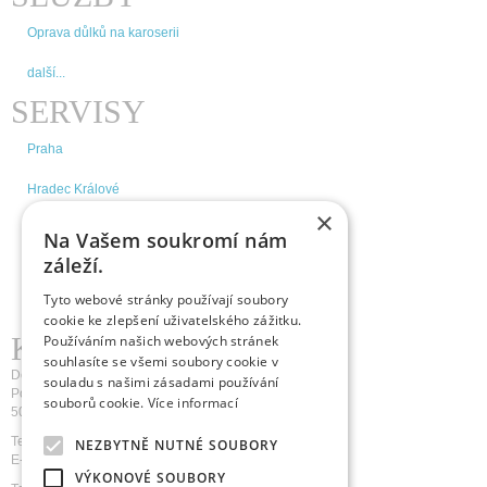
Oprava důlků na karoserii
další...
SERVISY
Praha
Hradec Králové
×
Brno
Na Vašem soukromí nám
záleží.
České Budějovice
Tyto webové stránky používají soubory
další...
cookie ke zlepšení uživatelského zážitku.
KDE NÁS NAJDETE
Používáním našich webových stránek
souhlasíte se všemi soubory cookie v
Doktor Důlek s.r.o.
souladu s našimi zásadami používání
Pospíšilova 1236/18a
souborů cookie.
Více informací
500 03 Hradec Králové
Tel.: 800 800 805
NEZBYTNĚ NUTNÉ SOUBORY
E-mail:
servis@doktor-dulek.cz
VÝKONOVÉ SOUBORY