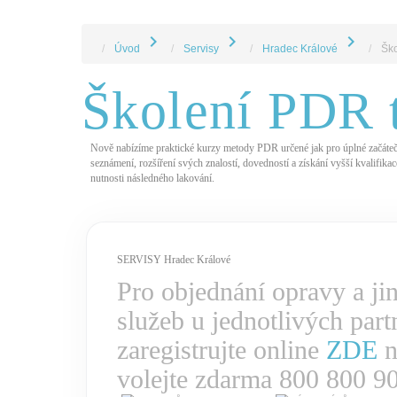
chevron_right
chevron_right
chevron_right
Úvod
Servisy
Hradec Králové
Ško
Školení PDR 
Nově nabízíme praktické kurzy metody PDR určené jak pro úplné začáteční
seznámení, rozšíření svých znalostí, dovedností a získání vyšší kvalifi
nutnosti následného lakování.
SERVISY Hradec Králové
Pro objednání opravy a ji
služeb u jednotlivých part
zaregistrujte online
ZDE
n
volejte zdarma 800 800 9