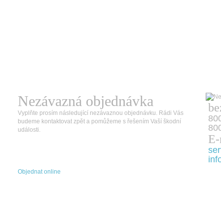
Nezávazná objednávka
be
Vyplňte prosím následující nezávaznou objednávku. Rádi Vás
80
budeme kontaktovat zpět a pomůžeme s řešením Vaší škodní
800
události.
E-
ser
inf
Objednat online