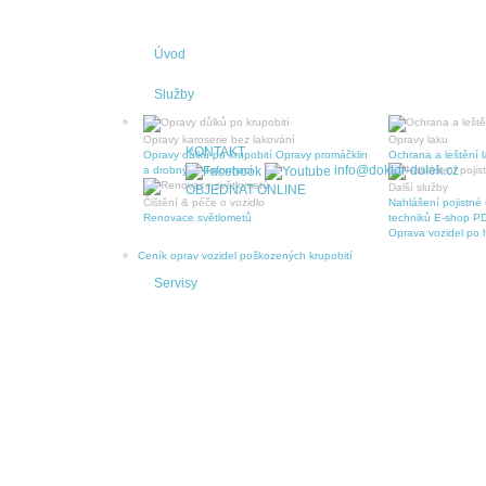
Úvod
Služby
Opravy karoserie bez lakování
Opravy laku
KONTAKT
Opravy důlků po krupobití
Opravy promáčklin
Ochrana a leštění 
info@doktor-dulek.cz
a drobných deformací
Další služby
OBJEDNAT ONLINE
Čištění & péče o vozidlo
Nahlášení pojistné 
Renovace světlometů
techniků
E-shop PD
Oprava vozidel po h
Ceník oprav vozidel poškozených krupobití
Servisy