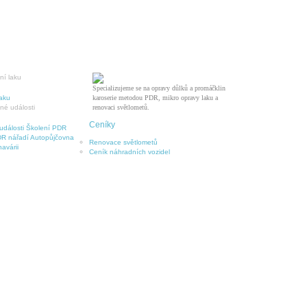
Specializujeme se na opravy důlků a promáčklin
laku
karoserie metodou PDR, mikro opravy laku a
renovaci světlometů.
Ceníky
události
Školení PDR
R nářadí
Autopůjčovna
Renovace světlometů
avárii
Ceník náhradních vozidel