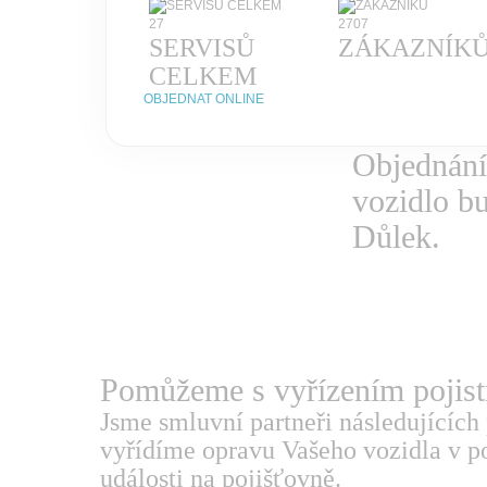
27
2707
SERVISŮ
ZÁKAZNÍK
CELKEM
OBJEDNAT ONLINE
Objednání
vozidlo b
Důlek.
Pomůžeme s vyřízením
pojis
Jsme smluvní partneři následujících 
vyřídíme opravu Vašeho vozidla v po
události na pojišťovně.