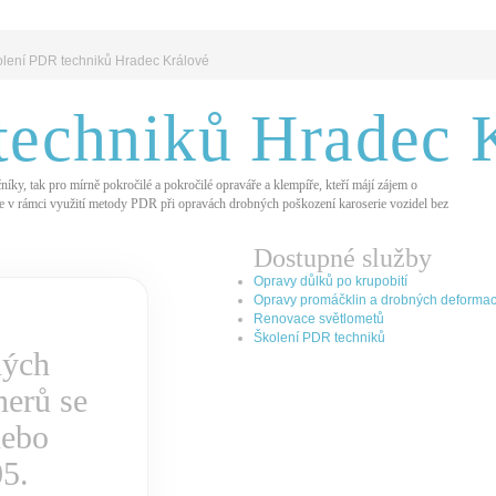
lení PDR techniků Hradec Králové
techniků Hradec 
ky, tak pro mírně pokročilé a pokročilé opraváře a klempíře, kteří májí zájem o
kace v rámci využití metody PDR při opravách drobných poškození karoserie vozidel bez
Dostupné služby
Opravy důlků po krupobití
Opravy promáčklin a drobných deformac
Renovace světlometů
Školení PDR techniků
ných
nerů se
ebo
05.