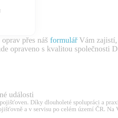
Ů
 oprav přes náš
formulář
Vám zajistí,
ude opraveno s kvalitou společnosti D
tné události
pojišťoven. Díky dlouholeté spolupráci a prax
jišťovně a v servisu po celém území ČR. Na V