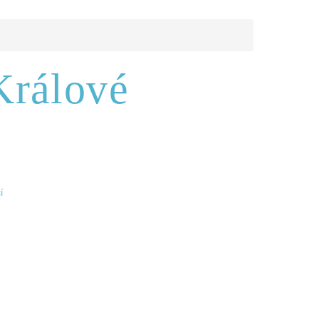
Králové
í