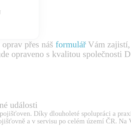
Ů
 oprav přes náš
formulář
Vám zajistí,
ude opraveno s kvalitou společnosti D
tné události
pojišťoven. Díky dlouholeté spolupráci a prax
jišťovně a v servisu po celém území ČR. Na V