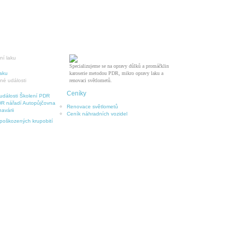
Specializujeme se na opravy důlků a promáčklin
laku
karoserie metodou PDR, mikro opravy laku a
renovaci světlometů.
Ceníky
události
Školení PDR
R nářadí
Autopůjčovna
Renovace světlometů
avárii
Ceník náhradních vozidel
 poškozených krupobití