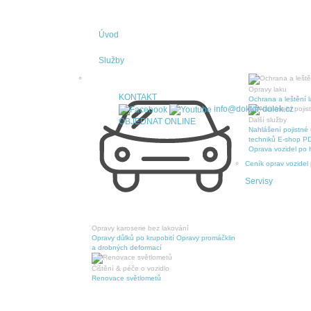
Úvod
Služby
Opravy laku
KONTAKT
Ochrana a leštění 
info@doktor-dulek.cz
Další služby
OBJEDNAT ONLINE
Nahlášení pojistné 
techniků
E-shop PD
Oprava vozidel po h
Ceník oprav vozidel
Servisy
Opravy karoserie bez lakování
Opravy důlků po krupobití
Opravy promáčklin
a drobných deformací
Čištění & péče o vozidlo
Renovace světlometů