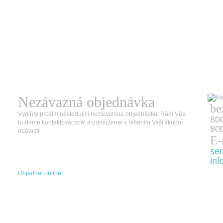
Nezávazná objednávka
be
Vyplňte prosím následující nezávaznou objednávku. Rádi Vás
80
budeme kontaktovat zpět a pomůžeme s řešením Vaší škodní
800
události.
E-
ser
inf
Objednat online