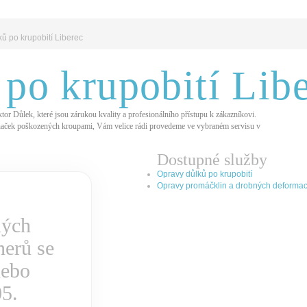
ů po krupobití Liberec
po krupobití Lib
or Důlek, které jsou zárukou kvality a profesionálního přístupu k zákazníkovi.
naček poškozených kroupami, Vám velice rádi provedeme ve vybraném servisu v
Dostupné služby
Opravy důlků po krupobití
Opravy promáčklin a drobných deformac
ných
nerů se
ebo
05.