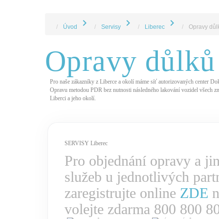
chevron_right
chevron_right
chevron_right
Úvod
Servisy
Liberec
Opravy důlk
Opravy důlků 
Pro naše zákazníky z Liberce a okolí máme síť autorizovaných center Dokt
Opravu metodou PDR bez nutnosti následného lakování vozidel všech z
Liberci a jeho okolí.
SERVISY Liberec
Pro objednání opravy a ji
služeb u jednotlivých part
zaregistrujte online
ZDE
n
volejte zdarma 800 800 8