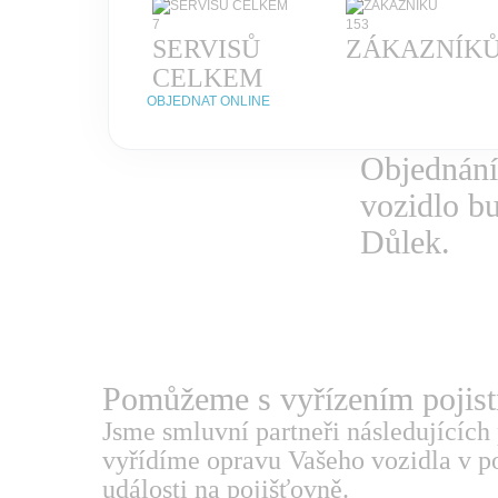
7
153
SERVISŮ
ZÁKAZNÍK
CELKEM
OBJEDNAT ONLINE
Objednání
vozidlo b
Důlek.
Pomůžeme s vyřízením
pojis
Jsme smluvní partneři následujících 
vyřídíme opravu Vašeho vozidla v po
události na pojišťovně.