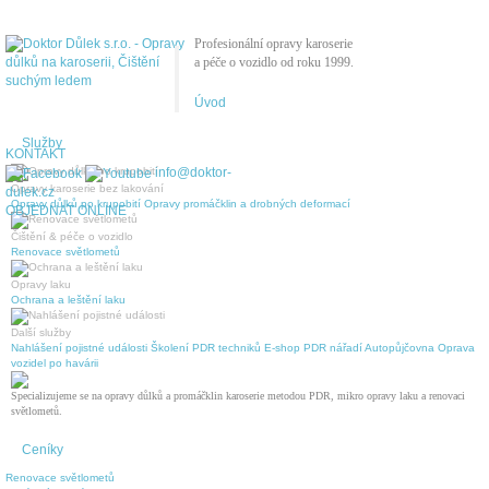
Profesionální opravy karoserie
a péče o vozidlo od roku 1999.
Úvod
Služby
KONTAKT
info@doktor-
Opravy karoserie bez lakování
dulek.cz
Opravy důlků po krupobití
Opravy promáčklin a drobných deformací
OBJEDNAT ONLINE
Čištění & péče o vozidlo
Renovace světlometů
Opravy laku
Ochrana a leštění laku
Další služby
Nahlášení pojistné události
Školení PDR techniků
E-shop PDR nářadí
Autopůjčovna
Oprava
vozidel po havárii
Specializujeme se na opravy důlků a promáčklin karoserie metodou PDR, mikro opravy laku a renovaci
světlometů.
Ceníky
Renovace světlometů