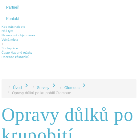
Partneři
Kontakt
Kde nás najdete
Náš tým
Nezávazná objednávka
Volná místa
1
Spolupráce
Často kladené otázky
Recenze zákazníků
chevron_right
chevron_right
chevron_right
Úvod
Servisy
Olomouc
Opravy důlků po krupobití Olomouc
Opravy důlků po
krupobití