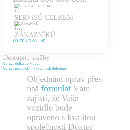
17
SERVISŮ CELKEM
1098
ZÁKAZNÍKŮ
OBJEDNAT ONLINE
Dostupné služby
Opravy důlků po krupobití
Opravy promáčklin a drobných deformací
Objednání oprav přes
náš
formulář
Vám
zajistí, že Vaše
vozidlo bude
opraveno s kvalitou
společnosti Doktor