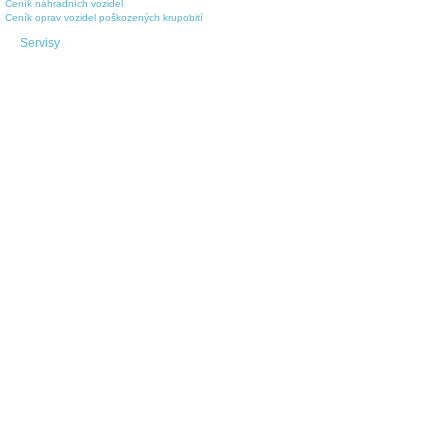
Ceník náhradních vozidel
Ceník oprav vozidel poškozených krupobití
Servisy