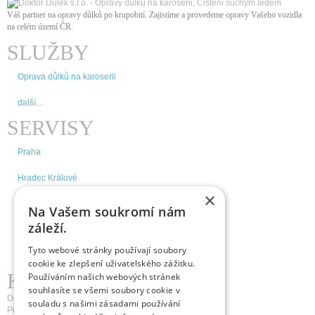
Váš partner na opravy důlků po krupobití. Zajistíme a provedeme opravy Vašeho vozidla
na celém území ČR
.
SLUŽBY
Oprava důlků na karoserii
další...
SERVISY
Praha
Hradec Králové
×
Brno
Na Vašem soukromí nám
záleží.
České Budějovice
Tyto webové stránky používají soubory
další...
cookie ke zlepšení uživatelského zážitku.
KDE NÁS NAJDETE
Používáním našich webových stránek
souhlasíte se všemi soubory cookie v
Doktor Důlek s.r.o.
souladu s našimi zásadami používání
Pospíšilova 1236/18a