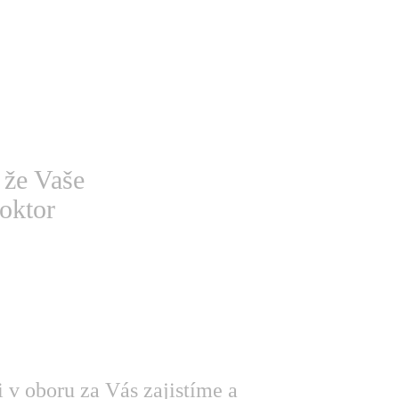
 že Vaše
oktor
i v oboru za Vás zajistíme a