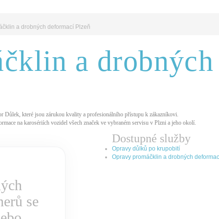
čklin a drobných deformací Plzeň
čklin a drobných
 Důlek, které jsou zárukou kvality a profesionálního přístupu k zákazníkovi.
mace na karosériích vozidel všech značek ve vybraném servisu v Plzni a jeho okolí.
Dostupné služby
Opravy důlků po krupobití
Opravy promáčklin a drobných deformac
ných
nerů se
ebo