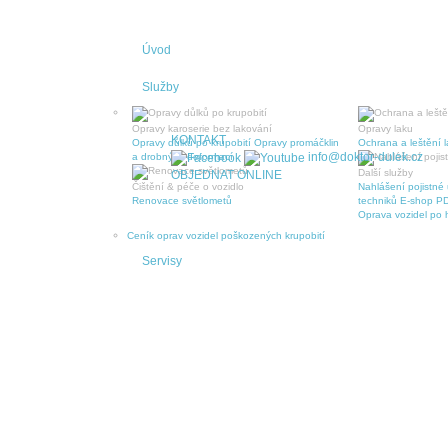
Úvod
Služby
Opravy karoserie bez lakování
Opravy laku
KONTAKT
Opravy důlků po krupobití
Opravy promáčklin
Ochrana a leštění 
info@doktor-dulek.cz
a drobných deformací
Další služby
OBJEDNAT ONLINE
Čištění & péče o vozidlo
Nahlášení pojistné 
Renovace světlometů
techniků
E-shop PD
Oprava vozidel po h
Ceník oprav vozidel poškozených krupobití
Servisy