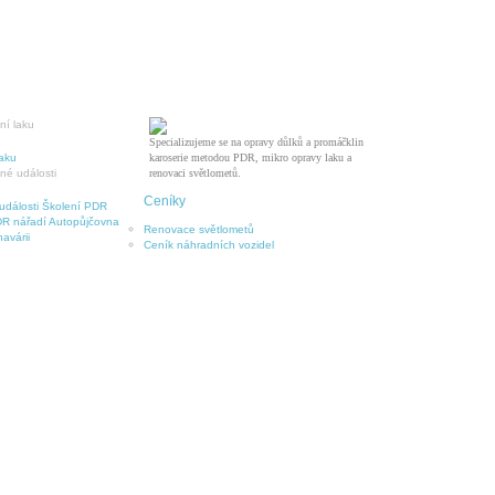
Specializujeme se na opravy důlků a promáčklin
laku
karoserie metodou PDR, mikro opravy laku a
renovaci světlometů.
Ceníky
události
Školení PDR
R nářadí
Autopůjčovna
Renovace světlometů
avárii
Ceník náhradních vozidel