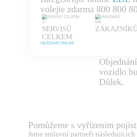
volejte zdarma 800 800 8
27
596
SERVISŮ
ZÁKAZNÍK
CELKEM
OBJEDNAT ONLINE
Objednání
vozidlo b
Důlek.
Pomůžeme s vyřízením
pojis
Jsme smluvní partneři následujících 