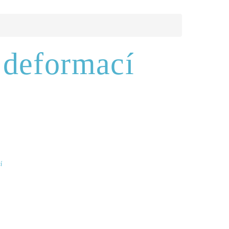
 deformací
í