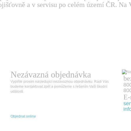
jišťovně a v servisu po celém území ČR. Na V
Nezávazná objednávka
be
Vyplňte prosím následující nezávaznou objednávku. Rádi Vás
80
budeme kontaktovat zpět a pomůžeme s řešením Vaší škodní
800
události.
E-
ser
inf
Objednat online