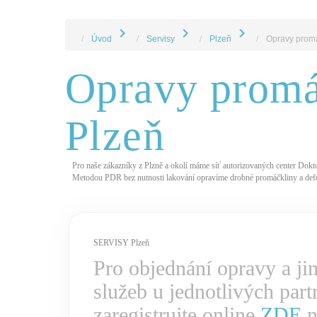
chevron_right
chevron_right
chevron_right
Úvod
Servisy
Plzeň
Opravy promá
Opravy promá
Plzeň
Pro naše zákazníky z Plzně a okolí máme síť autorizovaných center Doktor
Metodou PDR bez nutnosti lakování opravíme drobné promáčkliny a defor
SERVISY Plzeň
Pro objednání opravy a ji
služeb u jednotlivých part
zaregistrujte online
ZDE
n