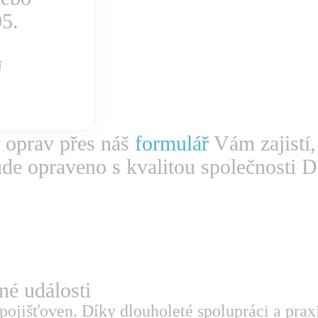
05.
Ů
 oprav přes náš
formulář
Vám zajistí,
ude opraveno s kvalitou společnosti D
tné události
pojišťoven. Díky dlouholeté spolupráci a prax