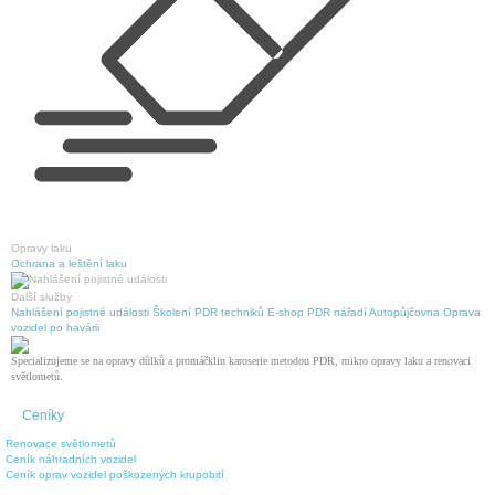
Opravy laku
Ochrana a leštění laku
Další služby
Nahlášení pojistné události
Školení PDR techniků
E-shop PDR nářadí
Autopůjčovna
Oprava
vozidel po havárii
Specializujeme se na opravy důlků a promáčklin karoserie metodou PDR, mikro opravy laku a renovaci
světlometů.
Ceníky
Renovace světlometů
Ceník náhradních vozidel
Ceník oprav vozidel poškozených krupobití