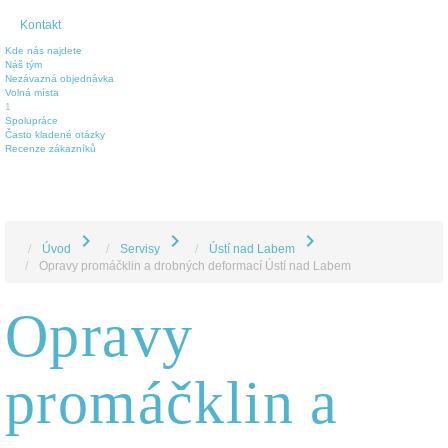
Kontakt
Kde nás najdete
Náš tým
Nezávazná objednávka
Volná místa
1
Spolupráce
Často kladené otázky
Recenze zákazníků
chevron_right
chevron_right
chevron_right
Úvod
Servisy
Ústí nad Labem
Opravy promáčklin a drobných deformací Ústí nad Labem
Opravy
promáčklin a