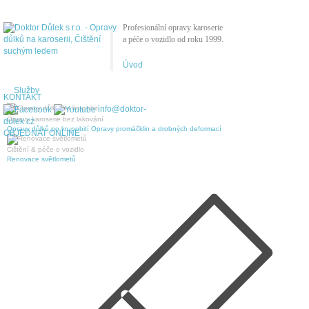
Profesionální opravy karoserie
a péče o vozidlo od roku 1999.
Úvod
Služby
KONTAKT
info@doktor-
Opravy karoserie bez lakování
dulek.cz
Opravy důlků po krupobití
Opravy promáčklin a drobných deformací
OBJEDNAT ONLINE
Čištění & péče o vozidlo
Renovace světlometů