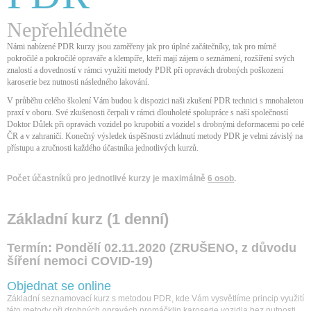
Nepřehlédněte
Námi nabízené PDR kurzy jsou zaměřeny jak pro úplné začátečníky, tak pro mírně
pokročilé a pokročilé opraváře a klempíře, kteří mají zájem o seznámení, rozšíření svých
znalostí a dovedností v rámci využití metody PDR při opravách drobných poškození
karoserie bez nutnosti následného lakování.
V průběhu celého školení Vám budou k dispozici naši zkušení PDR technici s mnohaletou
praxí v oboru. Své zkušenosti čerpali v rámci dlouholeté spolupráce s naší společností
Doktor Důlek při opravách vozidel po krupobití a vozidel s drobnými deformacemi po celé
ČR a v zahraničí. Konečný výsledek úspěšnosti zvládnutí metody PDR je velmi závislý na
přístupu a zručnosti každého účastníka jednotlivých kurzů.
Počet účastníků pro jednotlivé kurzy je maximálně
6 osob
.
Základní kurz (1 denní)
Termín: Pondělí 02.11.2020 (ZRUŠENO, z důvodu
šíření nemoci COVID-19)
Objednat se online
Základní seznamovací kurz s metodou PDR, kde Vám vysvětlíme princip využití
této metody při drobných opravách promáčklin karoserie vozidla bez nutnosti