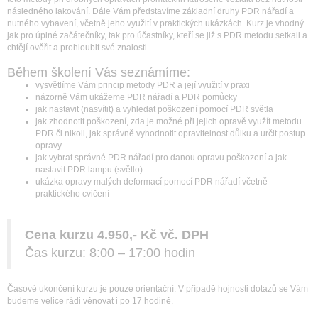
následného lakování. Dále Vám představíme základní druhy PDR nářadí a
nutného vybavení, včetně jeho využití v praktických ukázkách. Kurz je vhodný
jak pro úplné začátečníky, tak pro účastníky, kteří se již s PDR metodu setkali a
chtějí ověřit a prohloubit své znalosti.
Během školení Vás seznámíme:
vysvětlíme Vám princip metody PDR a její využití v praxi
názorně Vám ukážeme PDR nářadí a PDR pomůcky
jak nastavit (nasvítit) a vyhledat poškození pomocí PDR světla
jak zhodnotit poškození, zda je možné při jejich opravě využít metodu
PDR či nikoli, jak správně vyhodnotit opravitelnost důlku a určit postup
opravy
jak vybrat správné PDR nářadí pro danou opravu poškození a jak
nastavit PDR lampu (světlo)
ukázka opravy malých deformací pomocí PDR nářadí včetně
praktického cvičení
Cena kurzu 4.950,- Kč vč. DPH
Čas kurzu: 8:00 – 17:00 hodin
Časové ukončení kurzu je pouze orientační. V případě hojnosti dotazů se Vám
budeme velice rádi věnovat i po 17 hodině.