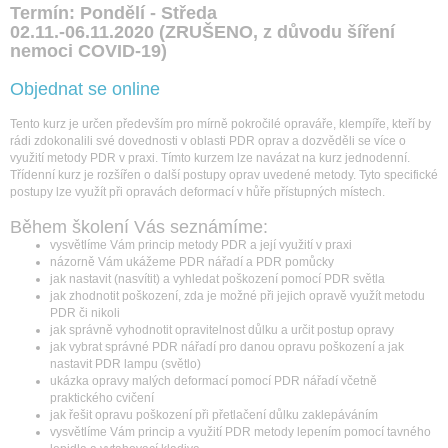
Termín: Pondělí - Středa
02.11.-06.11.2020
(ZRUŠENO, z důvodu šíření
nemoci COVID-19)
Objednat se online
Tento kurz je určen především pro mírně pokročilé opraváře, klempíře, kteří by
rádi zdokonalili své dovednosti v oblasti PDR oprav a dozvěděli se více o
využití metody PDR v praxi. Tímto kurzem lze navázat na kurz jednodenní.
Třídenní kurz je rozšířen o další postupy oprav uvedené metody. Tyto specifické
postupy lze využít při opravách deformací v hůře přístupných místech.
Během školení Vás seznámíme:
vysvětlíme Vám princip metody PDR a její využití v praxi
názorně Vám ukážeme PDR nářadí a PDR pomůcky
jak nastavit (nasvítit) a vyhledat poškození pomocí PDR světla
jak zhodnotit poškození, zda je možné při jejich opravě využít metodu
PDR či nikoli
jak správně vyhodnotit opravitelnost důlku a určit postup opravy
jak vybrat správné PDR nářadí pro danou opravu poškození a jak
nastavit PDR lampu (světlo)
ukázka opravy malých deformací pomocí PDR nářadí včetně
praktického cvičení
jak řešit opravu poškození při přetlačení důlku zaklepáváním
vysvětlíme Vám princip a využití PDR metody lepením pomocí tavného