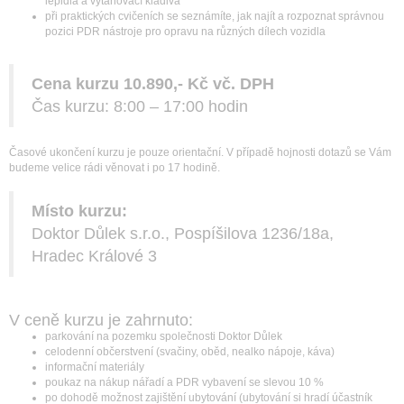
lepidla a vytahovací kladiva
při praktických cvičeních se seznámíte, jak najít a rozpoznat správnou
pozici PDR nástroje pro opravu na různých dílech vozidla
Cena kurzu 10.890,- Kč vč. DPH
Čas kurzu: 8:00 – 17:00 hodin
Časové ukončení kurzu je pouze orientační. V případě hojnosti dotazů se Vám
budeme velice rádi věnovat i po 17 hodině.
Místo kurzu:
Doktor Důlek s.r.o., Pospíšilova 1236/18a,
Hradec Králové 3
V ceně kurzu je zahrnuto:
parkování na pozemku společnosti Doktor Důlek
celodenní občerstvení (svačiny, oběd, nealko nápoje, káva)
informační materiály
poukaz na nákup nářadí a PDR vybavení se slevou 10 %
po dohodě možnost zajištění ubytování (ubytování si hradí účastník