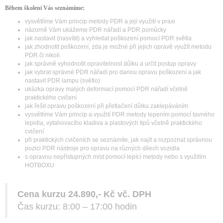
Během školení Vás seznámíme:
vysvětlíme Vám princip metody PDR a její využití v praxi
názorně Vám ukážeme PDR nářadí a PDR pomůcky
jak nastavit (nasvítit) a vyhledat poškození pomocí PDR světla
jak zhodnotit poškození, zda je možné při jejich opravě využít metodu
PDR či nikoli
jak správně vyhodnotit opravitelnost důlku a určit postup opravy
jak vybrat správné PDR nářadí pro danou opravu poškození a jak
nastavit PDR lampu (světlo)
ukázka opravy malých deformací pomocí PDR nářadí včetně
praktického cvičení
jak řešit opravu poškození při přetlačení důlku zaklepáváním
vysvětlíme Vám princip a využití PDR metody lepením pomocí tavného
lepidla, vytahovacího kladiva a plastových tipů včetně praktického
cvičení
při praktických cvičeních se seznámíte, jak najít a rozpoznat správnou
pozici PDR nástroje pro opravu na různých dílech vozidla
s opravou nepřístupných míst pomocí lepící metody nebo s využitím
HOTBOXU
Cena kurzu 24.890,- Kč vč. DPH
Čas kurzu: 8:00 – 17:00 hodin