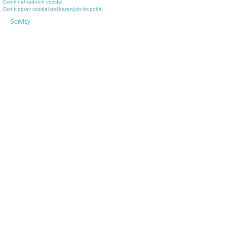
Ceník náhradních vozidel
Ceník oprav vozidel poškozených krupobití
Servisy