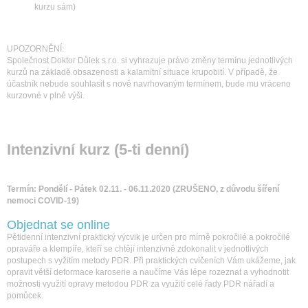
kurzu sám)
UPOZORNĚNÍ:
Společnost Doktor Důlek s.r.o. si vyhrazuje právo změny termínu jednotlivých
kurzů na základě obsazenosti a kalamitní situace krupobití. V případě, že
účastník nebude souhlasit s nově navrhovaným termínem, bude mu vráceno
kurzovné v plné výši.
Intenzivní kurz (5-ti denní)
Termín: Pondělí - Pátek 02.11. - 06.11.2020
(ZRUŠENO, z důvodu šíření
nemoci COVID-19)
Objednat se online
Pětidenní intenzivní praktický výcvik je určen pro mírně pokročilé a pokročilé
opraváře a klempíře, kteří se chtějí intenzivně zdokonalit v jednotlivých
postupech s vyžitím metody PDR. Při praktických cvičeních Vám ukážeme, jak
opravit větší deformace karoserie a naučíme Vás lépe rozeznat a vyhodnotit
možnosti využití opravy metodou PDR za využití celé řady PDR nářadí a
pomůcek.