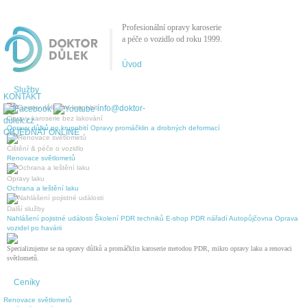
Profesionální opravy karoserie
a péče o vozidlo od roku 1999.
Úvod
Služby
KONTAKT
info@doktor-
Opravy karoserie bez lakování
dulek.cz
Opravy důlků po krupobití
Opravy promáčklin a drobných deformací
OBJEDNAT ONLINE
Čištění & péče o vozidlo
Renovace světlometů
Opravy laku
Ochrana a leštění laku
Další služby
Nahlášení pojistné události
Školení PDR techniků
E-shop PDR nářadí
Autopůjčovna
Oprava
vozidel po havárii
Specializujeme se na opravy důlků a promáčklin karoserie metodou PDR, mikro opravy laku a renovaci
světlometů.
Ceníky
Renovace světlometů