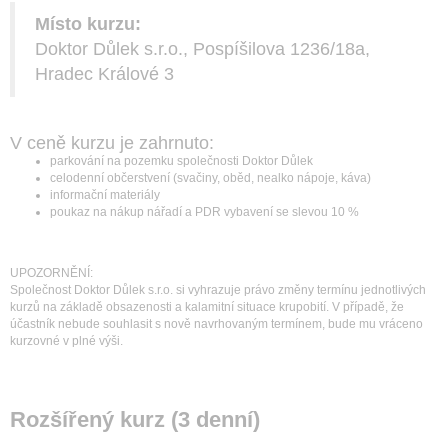
Místo kurzu:
Doktor Důlek s.r.o., Pospíšilova 1236/18a,
Hradec Králové 3
V ceně kurzu je zahrnuto:
parkování na pozemku společnosti Doktor Důlek
celodenní občerstvení (svačiny, oběd, nealko nápoje, káva)
informační materiály
poukaz na nákup nářadí a PDR vybavení se slevou 10 %
UPOZORNĚNÍ:
Společnost Doktor Důlek s.r.o. si vyhrazuje právo změny termínu jednotlivých
kurzů na základě obsazenosti a kalamitní situace krupobití. V případě, že
účastník nebude souhlasit s nově navrhovaným termínem, bude mu vráceno
kurzovné v plné výši.
Rozšířený kurz (3 denní)