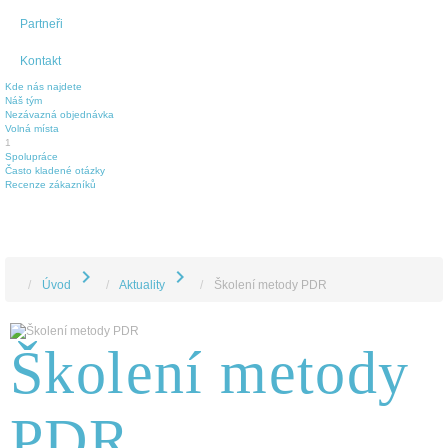
Partneři
Kontakt
Kde nás najdete
Náš tým
Nezávazná objednávka
Volná místa
1
Spolupráce
Často kladené otázky
Recenze zákazníků
chevron_right
chevron_right
Úvod
Aktuality
Školení metody PDR
Školení metody
PDR