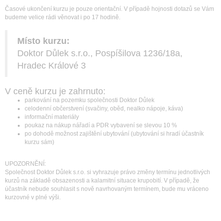
Časové ukončení kurzu je pouze orientační. V případě hojnosti dotazů se Vám
budeme velice rádi věnovat i po 17 hodině.
Místo kurzu:
Doktor Důlek s.r.o., Pospíšilova 1236/18a,
Hradec Králové 3
V ceně kurzu je zahrnuto:
parkování na pozemku společnosti Doktor Důlek
celodenní občerstvení (svačiny, oběd, nealko nápoje, káva)
informační materiály
poukaz na nákup nářadí a PDR vybavení se slevou 10 %
po dohodě možnost zajištění ubytování (ubytování si hradí účastník
kurzu sám)
UPOZORNĚNÍ:
Společnost Doktor Důlek s.r.o. si vyhrazuje právo změny termínu jednotlivých
kurzů na základě obsazenosti a kalamitní situace krupobití. V případě, že
účastník nebude souhlasit s nově navrhovaným termínem, bude mu vráceno
kurzovné v plné výši.