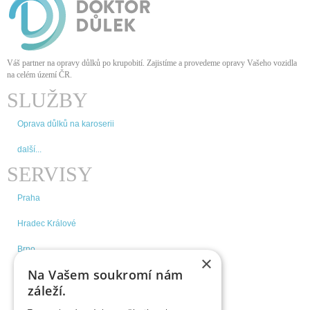
Váš partner na opravy důlků po krupobití. Zajistíme a provedeme opravy Vašeho vozidla
na celém území ČR
.
SLUŽBY
Oprava důlků na karoserii
další...
SERVISY
Praha
Hradec Králové
Brno
×
Na Vašem soukromí nám
České Budějovice
záleží.
další...